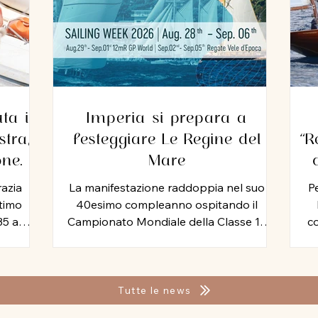
ta il
Imperia si prepara a
tra,
festeggiare Le Regine del
“R
one
Mare
zio
razia
La manifestazione raddoppia nel suo
Pe
ltimo
40esimo compleanno ospitando il
35 anni
Campionato Mondiale della Classe 12
co
seguita,
Metri Stazza Internazionale, mentre per
Mi
tromo.
le vele storiche, arriva la storia della
Yac
o ha
vela: Mauro Pelaschier padrino
Ven
imento
d’eccezione della Imperia Sailing Week
Cir
Tutte le news
endo a
2026. Tutta la tradizione, la storia e la
al