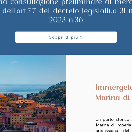
na consultazione preliminare di merc
 dell'art.77 del decreto legislativo 31
2023 n.36
Scopri di più
Immergete
Marina di
Un porto storico s
Marina di Imperia
appassionati de