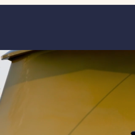
disposizione della struttura la
esperienza, la sua professionalit
dedizione al lavoro che ha lascia
segno nel porto di Imperia. A l
grazie sincero per l