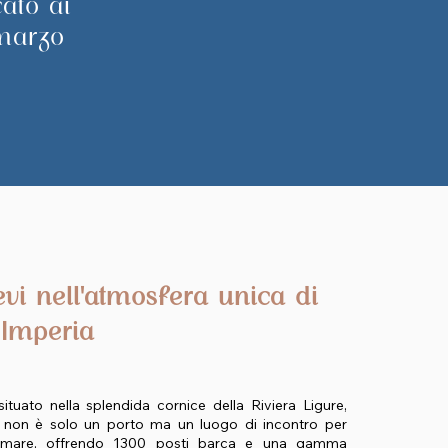
ato ai
 marzo
vi nell'atmosfera unica di
 Imperia
ituato nella splendida cornice della Riviera Ligure,
 non è solo un porto ma un luogo di incontro per
l mare, offrendo 1300 posti barca e una gamma