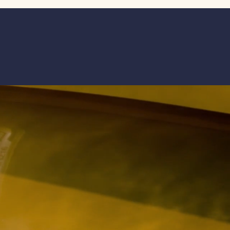
le”. L’appuntamento di fine stagione,
atto tanto per professionisti quanto
 equipaggi famigliari, propone in un
o evento la possibilità di regatare su
perc