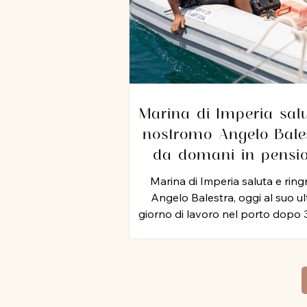
Marina di Imperia salu
nostromo Angelo Bales
da domani in pensi
dopo 35 anni di servi
Marina di Imperia saluta e ring
nel porto
Angelo Balestra, oggi al suo u
giorno di lavoro nel porto dopo 
di attività, iniziata nel 1991 e pro
negli anni 2000, nel ruolo di nos
In tutti questo tempo, Angel
rappresentato un punto di rifer
per colleghi ed equipaggi, mett