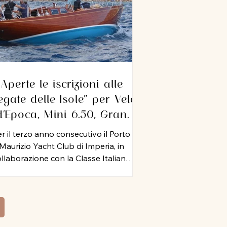
Aperte le iscrizioni alle
egate delle Isole” per Vele
d’Epoca, Mini 6.50, Gran
Crociera, IRC e ORC. A
r il terzo anno consecutivo il Porto
Imperia dal 10 al 12
Maurizio Yacht Club di Imperia, in
settembre 2026
llaborazione con la Classe Italiana
ni 6.50, il Circolo Velico Capo Verde,
ht Club Cala del Forte, Circolo Velico
timigliese, Circolo Nautico Andora e
colo Nautico Loano, organizza dal 10
 12 settembre 2026 le “Regate delle