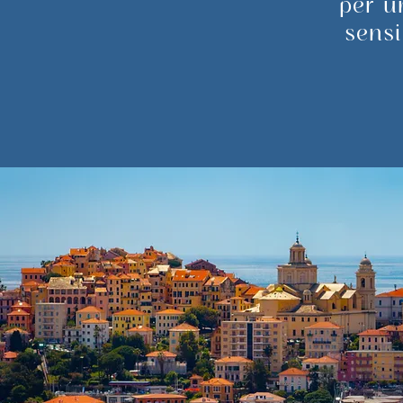
per u
sensi