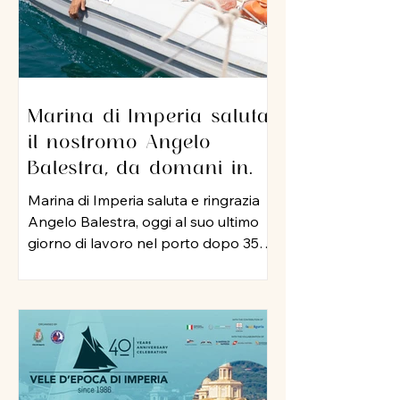
Marina di Imperia saluta
il nostromo Angelo
Balestra, da domani in
pensione dopo 35 anni di
Marina di Imperia saluta e ringrazia
servizio nel porto
Angelo Balestra, oggi al suo ultimo
giorno di lavoro nel porto dopo 35
anni di attività, iniziata nel 1991 e
proseguita, negli anni 2000, nel ruolo
di nostromo. In tutti questo tempo,
Angelo ha rappresentato un punto
di riferimento per colleghi ed
equipaggi, mettendo a disposizione
della struttura la sua esperienza, la