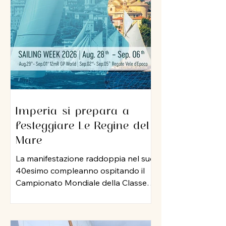
sua professionalità e una dedizione
al lavoro che ha lasciato il segno nel
porto di Imperia. A lui un grazie
sincero per l
Imperia si prepara a
festeggiare Le Regine del
Mare
La manifestazione raddoppia nel suo
40esimo compleanno ospitando il
Campionato Mondiale della Classe
12 Metri Stazza Internazionale,
mentre per le vele storiche, arriva la
storia della vela: Mauro Pelaschier