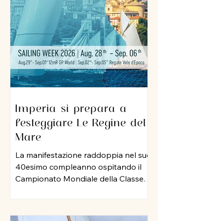
sua professionalità e una dedizione
al lavoro che ha lasciato il segno nel
porto di Imperia. A lui un grazie
sincero per l
Imperia si prepara a
festeggiare Le Regine del
Mare
La manifestazione raddoppia nel suo
40esimo compleanno ospitando il
Campionato Mondiale della Classe
12 Metri Stazza Internazionale,
mentre per le vele storiche, arriva la
storia della vela: Mauro Pelaschier