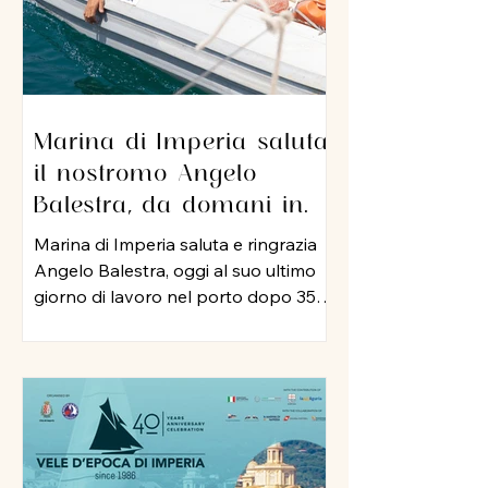
Marina di Imperia saluta
il nostromo Angelo
Balestra, da domani in
pensione dopo 35 anni di
Marina di Imperia saluta e ringrazia
servizio nel porto
Angelo Balestra, oggi al suo ultimo
giorno di lavoro nel porto dopo 35
anni di attività, iniziata nel 1991 e
proseguita, negli anni 2000, nel ruolo
di nostromo. In tutti questo tempo,
Angelo ha rappresentato un punto
di riferimento per colleghi ed
equipaggi, mettendo a disposizione
della struttura la sua esperienza, la