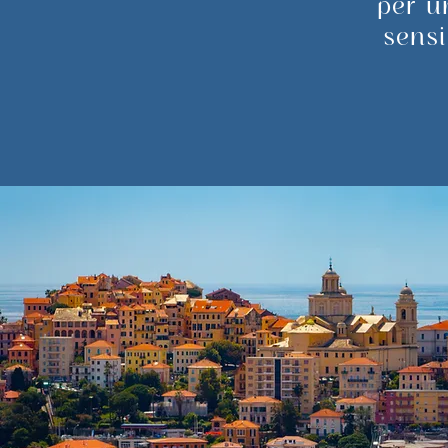
per u
sensi