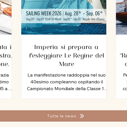
ta il
Imperia si prepara a
tra,
festeggiare Le Regine del
“R
one
Mare
zio
razia
La manifestazione raddoppia nel suo
Pe
ltimo
40esimo compleanno ospitando il
35 anni
Campionato Mondiale della Classe 12
co
seguita,
Metri Stazza Internazionale, mentre per
Mi
tromo.
le vele storiche, arriva la storia della
Yac
o ha
vela: Mauro Pelaschier padrino
Ven
imento
d’eccezione della Imperia Sailing Week
Cir
Tutte le news
endo a
2026. Tutta la tradizione, la storia e la
al