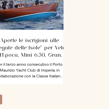
Aperte le iscrizioni alle
egate delle Isole” per Vele
d’Epoca, Mini 6.50, Gran
Crociera, IRC e ORC. A
r il terzo anno consecutivo il Porto
Imperia dal 10 al 12
Maurizio Yacht Club di Imperia, in
settembre 2026
llaborazione con la Classe Italiana
ni 6.50, il Circolo Velico Capo Verde,
ht Club Cala del Forte, Circolo Velico
timigliese, Circolo Nautico Andora e
colo Nautico Loano, organizza dal 10
 12 settembre 2026 le “Regate delle