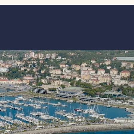
le”. L’appuntamento di fine stagione,
atto tanto per professionisti quanto
 equipaggi famigliari, propone in un
o evento la possibilità di regatare su
perc