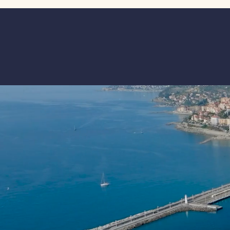
disposizione della struttura la
esperienza, la sua professionalit
dedizione al lavoro che ha lascia
segno nel porto di Imperia. A l
grazie sincero per l