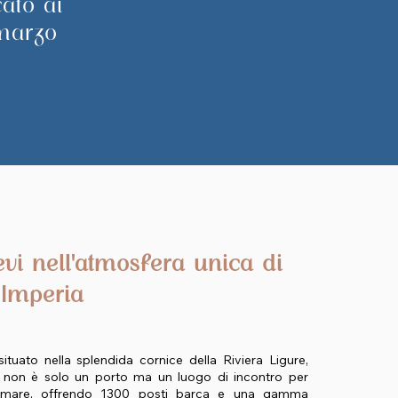
ato ai
 marzo
vi nell'atmosfera unica di
 Imperia
ituato nella splendida cornice della Riviera Ligure,
 non è solo un porto ma un luogo di incontro per
l mare, offrendo 1300 posti barca e una gamma