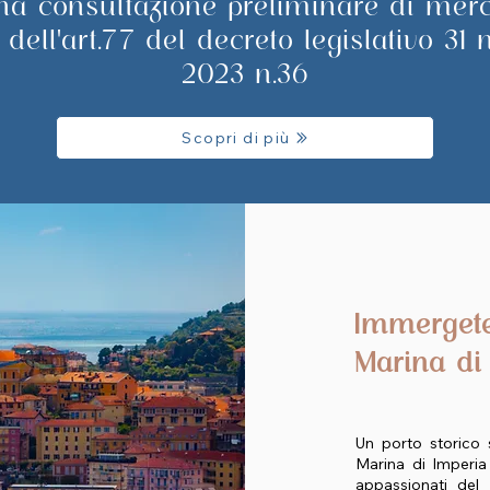
na consultazione preliminare di merc
 dell'art.77 del decreto legislativo 31
2023 n.36
Scopri di più
Immergete
Marina di
Un porto storico s
Marina di Imperia
appassionati de