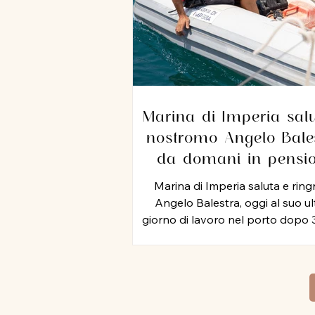
Marina di Imperia salu
nostromo Angelo Bales
da domani in pensi
dopo 35 anni di servi
Marina di Imperia saluta e ring
nel porto
Angelo Balestra, oggi al suo u
giorno di lavoro nel porto dopo 
di attività, iniziata nel 1991 e pro
negli anni 2000, nel ruolo di nos
In tutti questo tempo, Angel
rappresentato un punto di rifer
per colleghi ed equipaggi, mett