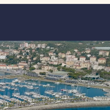
le”. L’appuntamento di fine stagione,
atto tanto per professionisti quanto
 equipaggi famigliari, propone in un
o evento la possibilità di regatare su
perc