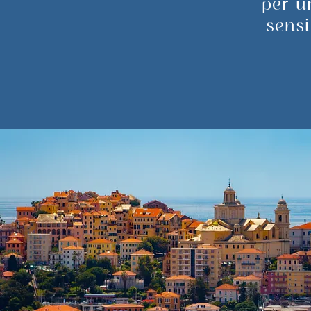
per u
sensi