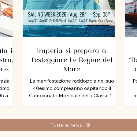
ta il
Imperia si prepara a
tra,
festeggiare Le Regine del
“R
one
Mare
zio
razia
La manifestazione raddoppia nel suo
Pe
ltimo
40esimo compleanno ospitando il
35 anni
Campionato Mondiale della Classe 12
co
seguita,
Metri Stazza Internazionale, mentre per
Mi
tromo.
le vele storiche, arriva la storia della
Yac
o ha
vela: Mauro Pelaschier padrino
Ven
imento
d’eccezione della Imperia Sailing Week
Cir
Tutte le news
endo a
2026. Tutta la tradizione, la storia e la
al