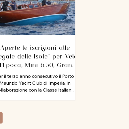
Aperte le iscrizioni alle
egate delle Isole” per Vele
d’Epoca, Mini 6.50, Gran
Crociera, IRC e ORC. A
r il terzo anno consecutivo il Porto
Imperia dal 10 al 12
Maurizio Yacht Club di Imperia, in
settembre 2026
llaborazione con la Classe Italiana
ni 6.50, il Circolo Velico Capo Verde,
ht Club Cala del Forte, Circolo Velico
timigliese, Circolo Nautico Andora e
colo Nautico Loano, organizza dal 10
 12 settembre 2026 le “Regate delle