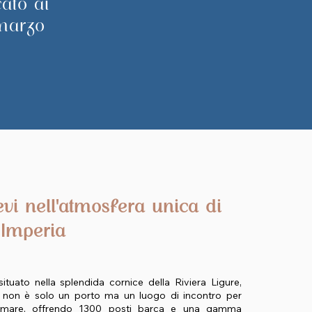
ato ai
 marzo
vi nell'atmosfera unica di
 Imperia
ituato nella splendida cornice della Riviera Ligure,
 non è solo un porto ma un luogo di incontro per
l mare, offrendo 1300 posti barca e una gamma