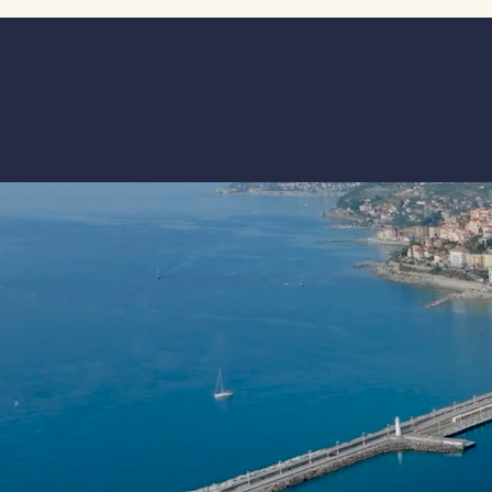
disposizione della struttura la
esperienza, la sua professionalit
dedizione al lavoro che ha lascia
segno nel porto di Imperia. A l
grazie sincero per l