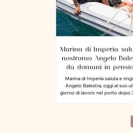
Marina di Imperia salu
nostromo Angelo Bales
da domani in pensi
dopo 35 anni di servi
Marina di Imperia saluta e ring
nel porto
Angelo Balestra, oggi al suo u
giorno di lavoro nel porto dopo 
di attività, iniziata nel 1991 e pro
negli anni 2000, nel ruolo di nos
In tutti questo tempo, Angel
rappresentato un punto di rifer
per colleghi ed equipaggi, mett