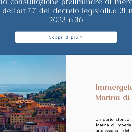
na consultazione preliminare di merc
 dell'art.77 del decreto legislativo 31
2023 n.36
Scopri di più
Immergete
Marina di
Un porto storico s
Marina di Imperia
appassionati de