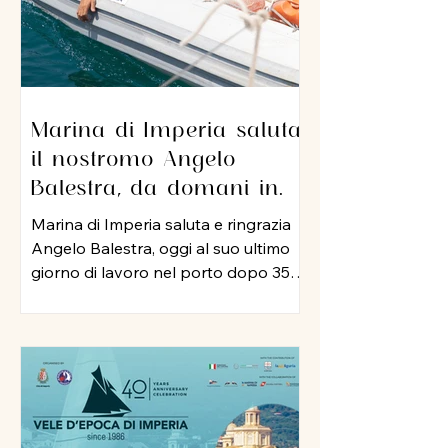
Marina di Imperia saluta
il nostromo Angelo
Balestra, da domani in
pensione dopo 35 anni di
Marina di Imperia saluta e ringrazia
servizio nel porto
Angelo Balestra, oggi al suo ultimo
giorno di lavoro nel porto dopo 35
anni di attività, iniziata nel 1991 e
proseguita, negli anni 2000, nel ruolo
di nostromo. In tutti questo tempo,
Angelo ha rappresentato un punto
di riferimento per colleghi ed
equipaggi, mettendo a disposizione
della struttura la sua esperienza, la