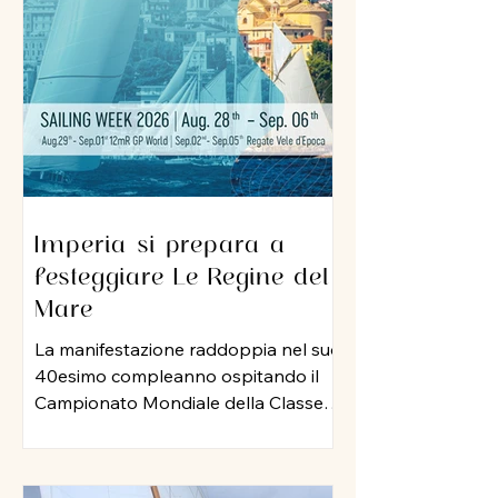
sua professionalità e una dedizione
al lavoro che ha lasciato il segno nel
porto di Imperia. A lui un grazie
sincero per l
Imperia si prepara a
festeggiare Le Regine del
Mare
La manifestazione raddoppia nel suo
40esimo compleanno ospitando il
Campionato Mondiale della Classe
12 Metri Stazza Internazionale,
mentre per le vele storiche, arriva la
storia della vela: Mauro Pelaschier