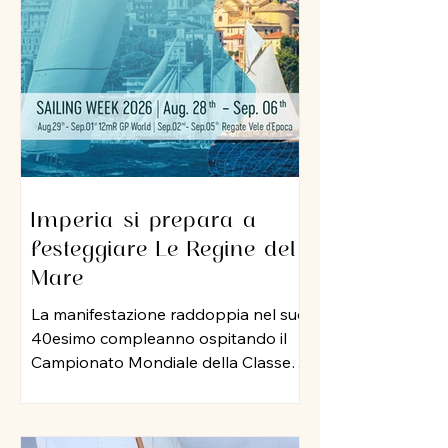
sua professionalità e una dedizione
al lavoro che ha lasciato il segno nel
porto di Imperia. A lui un grazie
sincero per l
Imperia si prepara a
festeggiare Le Regine del
Mare
La manifestazione raddoppia nel suo
40esimo compleanno ospitando il
Campionato Mondiale della Classe
12 Metri Stazza Internazionale,
mentre per le vele storiche, arriva la
storia della vela: Mauro Pelaschier