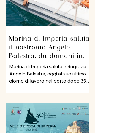
Marina di Imperia saluta
il nostromo Angelo
Balestra, da domani in
pensione dopo 35 anni di
Marina di Imperia saluta e ringrazia
servizio nel porto
Angelo Balestra, oggi al suo ultimo
giorno di lavoro nel porto dopo 35
anni di attività, iniziata nel 1991 e
proseguita, negli anni 2000, nel ruolo
di nostromo. In tutti questo tempo,
Angelo ha rappresentato un punto
di riferimento per colleghi ed
equipaggi, mettendo a disposizione
della struttura la sua esperienza, la