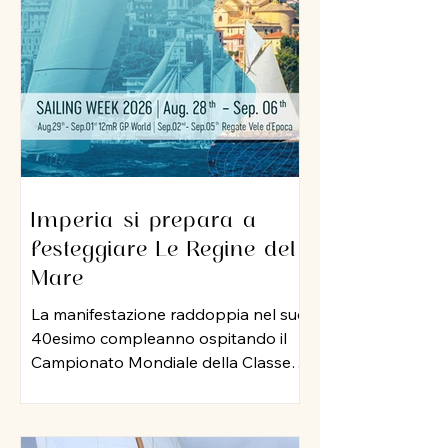
sua professionalità e una dedizione
al lavoro che ha lasciato il segno nel
porto di Imperia. A lui un grazie
sincero per l
Imperia si prepara a
festeggiare Le Regine del
Mare
La manifestazione raddoppia nel suo
40esimo compleanno ospitando il
Campionato Mondiale della Classe
12 Metri Stazza Internazionale,
mentre per le vele storiche, arriva la
storia della vela: Mauro Pelaschier