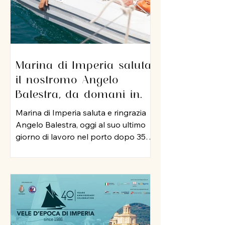
Marina di Imperia saluta
il nostromo Angelo
Balestra, da domani in
pensione dopo 35 anni di
Marina di Imperia saluta e ringrazia
servizio nel porto
Angelo Balestra, oggi al suo ultimo
giorno di lavoro nel porto dopo 35
anni di attività, iniziata nel 1991 e
proseguita, negli anni 2000, nel ruolo
di nostromo. In tutti questo tempo,
Angelo ha rappresentato un punto
di riferimento per colleghi ed
equipaggi, mettendo a disposizione
della struttura la sua esperienza, la