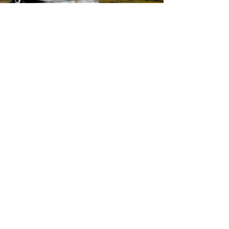
Scarica la brochure
ufficiale di
Download
Iscriviti al sito per restare
aggiornato su tutti gli
eventi di Marina di