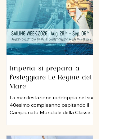
sua professionalità e una dedizione
al lavoro che ha lasciato il segno nel
porto di Imperia. A lui un grazie
sincero per l
Imperia si prepara a
festeggiare Le Regine del
Mare
La manifestazione raddoppia nel suo
40esimo compleanno ospitando il
Campionato Mondiale della Classe
12 Metri Stazza Internazionale,
mentre per le vele storiche, arriva la
storia della vela: Mauro Pelaschier