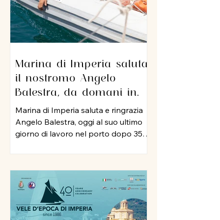
Marina di Imperia saluta
il nostromo Angelo
Balestra, da domani in
pensione dopo 35 anni di
Marina di Imperia saluta e ringrazia
servizio nel porto
Angelo Balestra, oggi al suo ultimo
giorno di lavoro nel porto dopo 35
anni di attività, iniziata nel 1991 e
proseguita, negli anni 2000, nel ruolo
di nostromo. In tutti questo tempo,
Angelo ha rappresentato un punto
di riferimento per colleghi ed
equipaggi, mettendo a disposizione
della struttura la sua esperienza, la