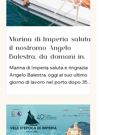
Marina di Imperia saluta
il nostromo Angelo
Balestra, da domani in
pensione dopo 35 anni di
Marina di Imperia saluta e ringrazia
servizio nel porto
Angelo Balestra, oggi al suo ultimo
giorno di lavoro nel porto dopo 35
anni di attività, iniziata nel 1991 e
proseguita, negli anni 2000, nel ruolo
di nostromo. In tutti questo tempo,
Angelo ha rappresentato un punto
di riferimento per colleghi ed
equipaggi, mettendo a disposizione
della struttura la sua esperienza, la