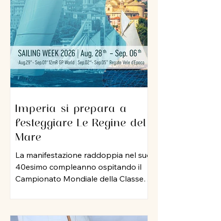
sua professionalità e una dedizione
al lavoro che ha lasciato il segno nel
porto di Imperia. A lui un grazie
sincero per l
Imperia si prepara a
festeggiare Le Regine del
Mare
La manifestazione raddoppia nel suo
40esimo compleanno ospitando il
Campionato Mondiale della Classe
12 Metri Stazza Internazionale,
mentre per le vele storiche, arriva la
storia della vela: Mauro Pelaschier