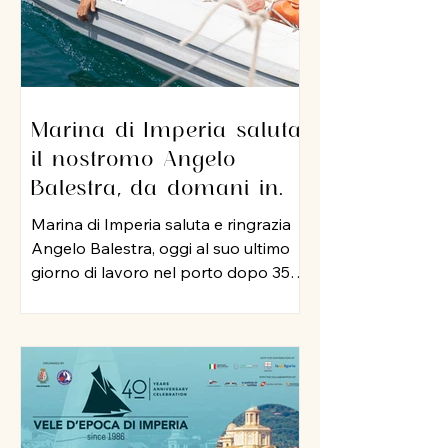
Marina di Imperia saluta
il nostromo Angelo
Balestra, da domani in
pensione dopo 35 anni di
Marina di Imperia saluta e ringrazia
servizio nel porto
Angelo Balestra, oggi al suo ultimo
giorno di lavoro nel porto dopo 35
anni di attività, iniziata nel 1991 e
proseguita, negli anni 2000, nel ruolo
di nostromo. In tutti questo tempo,
Angelo ha rappresentato un punto
di riferimento per colleghi ed
equipaggi, mettendo a disposizione
della struttura la sua esperienza, la