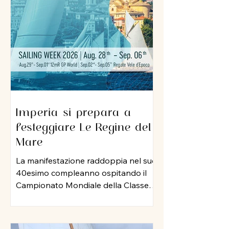
sua professionalità e una dedizione
al lavoro che ha lasciato il segno nel
porto di Imperia. A lui un grazie
sincero per l
Imperia si prepara a
festeggiare Le Regine del
Mare
La manifestazione raddoppia nel suo
40esimo compleanno ospitando il
Campionato Mondiale della Classe
12 Metri Stazza Internazionale,
mentre per le vele storiche, arriva la
storia della vela: Mauro Pelaschier