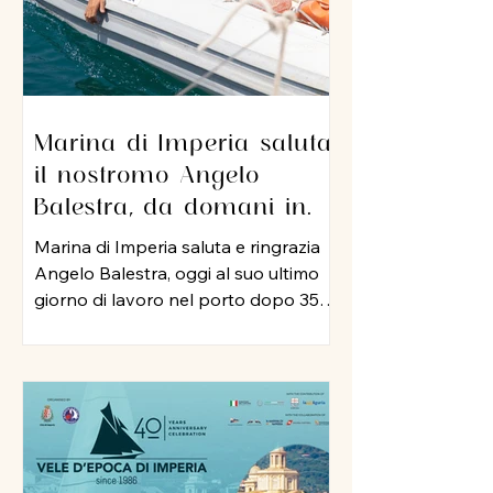
Marina di Imperia saluta
il nostromo Angelo
Balestra, da domani in
pensione dopo 35 anni di
Marina di Imperia saluta e ringrazia
servizio nel porto
Angelo Balestra, oggi al suo ultimo
giorno di lavoro nel porto dopo 35
anni di attività, iniziata nel 1991 e
proseguita, negli anni 2000, nel ruolo
di nostromo. In tutti questo tempo,
Angelo ha rappresentato un punto
di riferimento per colleghi ed
equipaggi, mettendo a disposizione
della struttura la sua esperienza, la