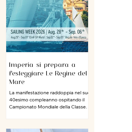
sua professionalità e una dedizione
al lavoro che ha lasciato il segno nel
porto di Imperia. A lui un grazie
sincero per l
Imperia si prepara a
festeggiare Le Regine del
Mare
La manifestazione raddoppia nel suo
40esimo compleanno ospitando il
Campionato Mondiale della Classe
12 Metri Stazza Internazionale,
mentre per le vele storiche, arriva la
storia della vela: Mauro Pelaschier