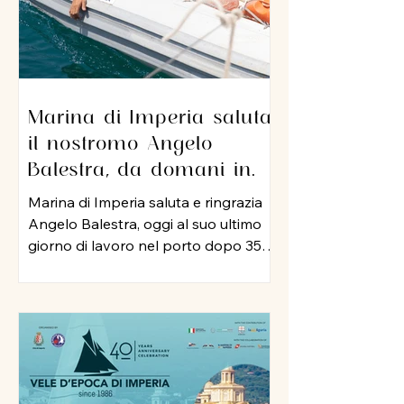
Marina di Imperia saluta
il nostromo Angelo
Balestra, da domani in
pensione dopo 35 anni di
Marina di Imperia saluta e ringrazia
servizio nel porto
Angelo Balestra, oggi al suo ultimo
giorno di lavoro nel porto dopo 35
anni di attività, iniziata nel 1991 e
proseguita, negli anni 2000, nel ruolo
di nostromo. In tutti questo tempo,
Angelo ha rappresentato un punto
di riferimento per colleghi ed
equipaggi, mettendo a disposizione
della struttura la sua esperienza, la