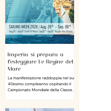
sua professionalità e una dedizione
al lavoro che ha lasciato il segno nel
porto di Imperia. A lui un grazie
sincero per l
Imperia si prepara a
festeggiare Le Regine del
Mare
La manifestazione raddoppia nel suo
40esimo compleanno ospitando il
Campionato Mondiale della Classe
12 Metri Stazza Internazionale,
mentre per le vele storiche, arriva la
storia della vela: Mauro Pelaschier