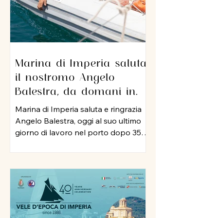
Marina di Imperia saluta
il nostromo Angelo
Balestra, da domani in
pensione dopo 35 anni di
Marina di Imperia saluta e ringrazia
servizio nel porto
Angelo Balestra, oggi al suo ultimo
giorno di lavoro nel porto dopo 35
anni di attività, iniziata nel 1991 e
proseguita, negli anni 2000, nel ruolo
di nostromo. In tutti questo tempo,
Angelo ha rappresentato un punto
di riferimento per colleghi ed
equipaggi, mettendo a disposizione
della struttura la sua esperienza, la