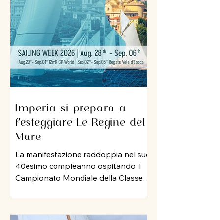
sua professionalità e una dedizione
al lavoro che ha lasciato il segno nel
porto di Imperia. A lui un grazie
sincero per l
Imperia si prepara a
festeggiare Le Regine del
Mare
La manifestazione raddoppia nel suo
40esimo compleanno ospitando il
Campionato Mondiale della Classe
12 Metri Stazza Internazionale,
mentre per le vele storiche, arriva la
storia della vela: Mauro Pelaschier