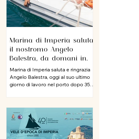
Marina di Imperia saluta
il nostromo Angelo
Balestra, da domani in
pensione dopo 35 anni di
Marina di Imperia saluta e ringrazia
servizio nel porto
Angelo Balestra, oggi al suo ultimo
giorno di lavoro nel porto dopo 35
anni di attività, iniziata nel 1991 e
proseguita, negli anni 2000, nel ruolo
di nostromo. In tutti questo tempo,
Angelo ha rappresentato un punto
di riferimento per colleghi ed
equipaggi, mettendo a disposizione
della struttura la sua esperienza, la