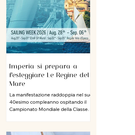
sua professionalità e una dedizione
al lavoro che ha lasciato il segno nel
porto di Imperia. A lui un grazie
sincero per l
Imperia si prepara a
festeggiare Le Regine del
Mare
La manifestazione raddoppia nel suo
40esimo compleanno ospitando il
Campionato Mondiale della Classe
12 Metri Stazza Internazionale,
mentre per le vele storiche, arriva la
storia della vela: Mauro Pelaschier