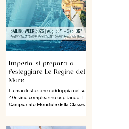
sua professionalità e una dedizione
al lavoro che ha lasciato il segno nel
porto di Imperia. A lui un grazie
sincero per l
Imperia si prepara a
festeggiare Le Regine del
Mare
La manifestazione raddoppia nel suo
40esimo compleanno ospitando il
Campionato Mondiale della Classe
12 Metri Stazza Internazionale,
mentre per le vele storiche, arriva la
storia della vela: Mauro Pelaschier