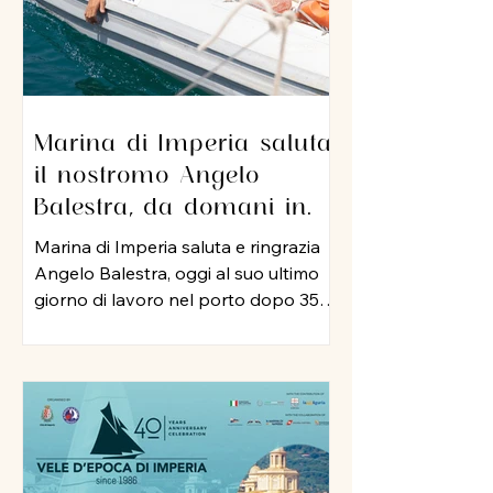
Marina di Imperia saluta
il nostromo Angelo
Balestra, da domani in
pensione dopo 35 anni di
Marina di Imperia saluta e ringrazia
servizio nel porto
Angelo Balestra, oggi al suo ultimo
giorno di lavoro nel porto dopo 35
anni di attività, iniziata nel 1991 e
proseguita, negli anni 2000, nel ruolo
di nostromo. In tutti questo tempo,
Angelo ha rappresentato un punto
di riferimento per colleghi ed
equipaggi, mettendo a disposizione
della struttura la sua esperienza, la