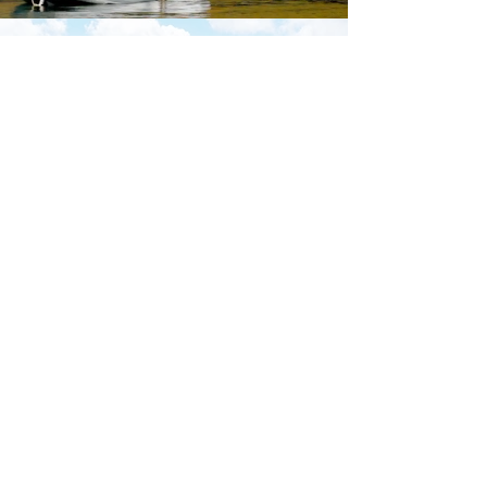
Scarica la brochure
ufficiale di
Download
Iscriviti al sito per restare
aggiornato su tutti gli
eventi di Marina di