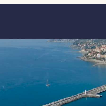
disposizione della struttura la
esperienza, la sua professionalit
dedizione al lavoro che ha lascia
segno nel porto di Imperia. A l
grazie sincero per l