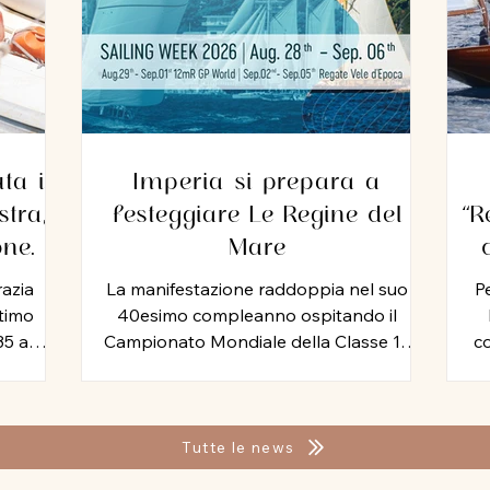
ta il
Imperia si prepara a
tra,
festeggiare Le Regine del
“R
one
Mare
zio
razia
La manifestazione raddoppia nel suo
Pe
ltimo
40esimo compleanno ospitando il
35 anni
Campionato Mondiale della Classe 12
co
seguita,
Metri Stazza Internazionale, mentre per
Mi
tromo.
le vele storiche, arriva la storia della
Yac
o ha
vela: Mauro Pelaschier padrino
Ven
imento
d’eccezione della Imperia Sailing Week
Cir
Tutte le news
endo a
2026. Tutta la tradizione, la storia e la
al