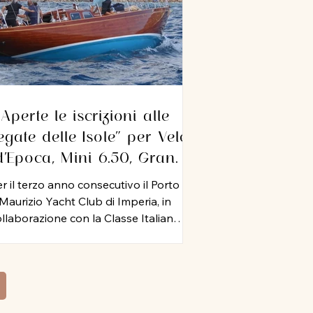
Aperte le iscrizioni alle
egate delle Isole” per Vele
d’Epoca, Mini 6.50, Gran
Crociera, IRC e ORC. A
r il terzo anno consecutivo il Porto
Imperia dal 10 al 12
Maurizio Yacht Club di Imperia, in
settembre 2026
llaborazione con la Classe Italiana
ni 6.50, il Circolo Velico Capo Verde,
ht Club Cala del Forte, Circolo Velico
timigliese, Circolo Nautico Andora e
colo Nautico Loano, organizza dal 10
 12 settembre 2026 le “Regate delle