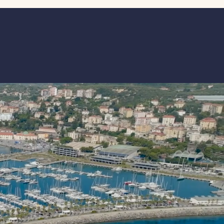
le”. L’appuntamento di fine stagione,
atto tanto per professionisti quanto
 equipaggi famigliari, propone in un
o evento la possibilità di regatare su
perc