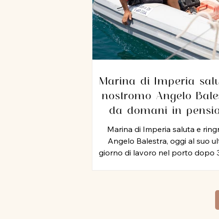
Marina di Imperia salu
nostromo Angelo Bales
da domani in pensi
dopo 35 anni di servi
Marina di Imperia saluta e ring
nel porto
Angelo Balestra, oggi al suo u
giorno di lavoro nel porto dopo 
di attività, iniziata nel 1991 e pro
negli anni 2000, nel ruolo di nos
In tutti questo tempo, Angel
rappresentato un punto di rifer
per colleghi ed equipaggi, mett