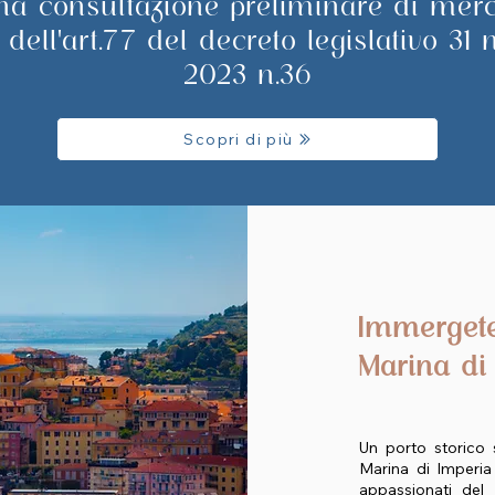
na consultazione preliminare di merc
 dell'art.77 del decreto legislativo 31
2023 n.36
Scopri di più
Immergete
Marina di
Un porto storico s
Marina di Imperia
appassionati de