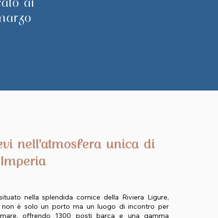
ato ai
 marzo
vi nell'atmosfera unica di
 Imperia
ituato nella splendida cornice della Riviera Ligure,
 non è solo un porto ma un luogo di incontro per
l mare, offrendo 1300 posti barca e una gamma