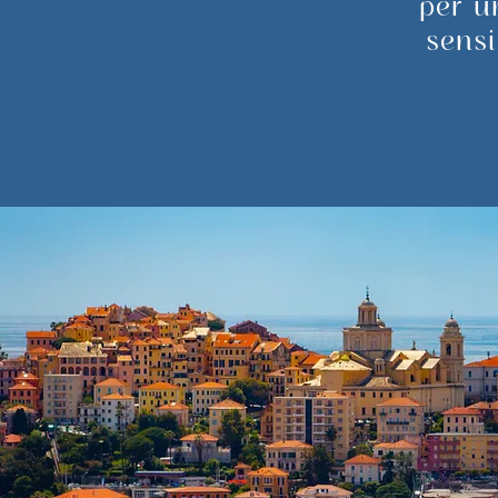
per u
sensi