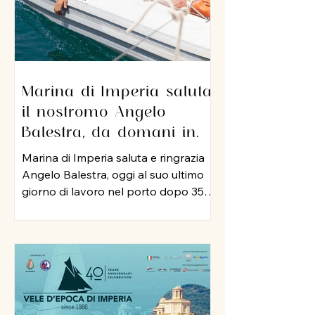
Marina di Imperia saluta
il nostromo Angelo
Balestra, da domani in
pensione dopo 35 anni di
Marina di Imperia saluta e ringrazia
servizio nel porto
Angelo Balestra, oggi al suo ultimo
giorno di lavoro nel porto dopo 35
anni di attività, iniziata nel 1991 e
proseguita, negli anni 2000, nel ruolo
di nostromo. In tutti questo tempo,
Angelo ha rappresentato un punto
di riferimento per colleghi ed
equipaggi, mettendo a disposizione
della struttura la sua esperienza, la