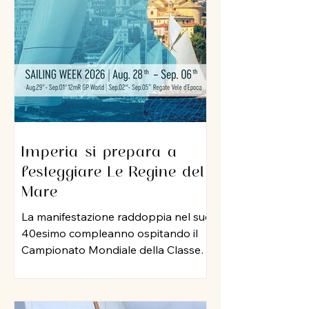
sua professionalità e una dedizione
al lavoro che ha lasciato il segno nel
porto di Imperia. A lui un grazie
sincero per l
Imperia si prepara a
festeggiare Le Regine del
Mare
La manifestazione raddoppia nel suo
40esimo compleanno ospitando il
Campionato Mondiale della Classe
12 Metri Stazza Internazionale,
mentre per le vele storiche, arriva la
storia della vela: Mauro Pelaschier