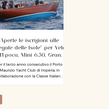
Aperte le iscrizioni alle
egate delle Isole” per Vele
d’Epoca, Mini 6.50, Gran
Crociera, IRC e ORC. A
r il terzo anno consecutivo il Porto
Imperia dal 10 al 12
Maurizio Yacht Club di Imperia, in
settembre 2026
llaborazione con la Classe Italiana
ni 6.50, il Circolo Velico Capo Verde,
ht Club Cala del Forte, Circolo Velico
timigliese, Circolo Nautico Andora e
colo Nautico Loano, organizza dal 10
 12 settembre 2026 le “Regate delle