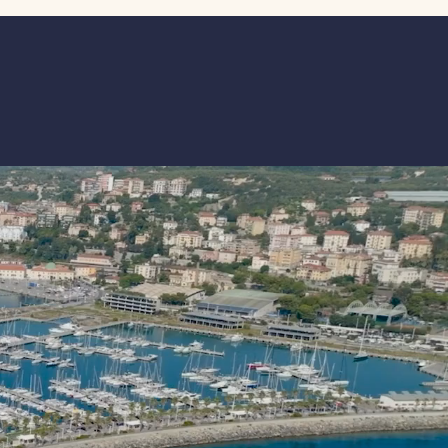
le”. L’appuntamento di fine stagione,
atto tanto per professionisti quanto
 equipaggi famigliari, propone in un
o evento la possibilità di regatare su
perc