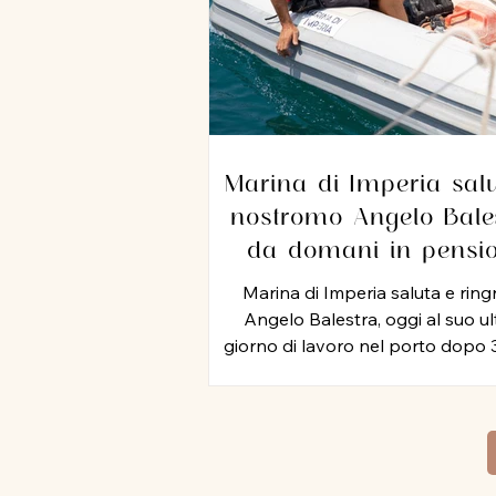
Marina di Imperia salu
nostromo Angelo Bales
da domani in pensi
dopo 35 anni di servi
Marina di Imperia saluta e ring
nel porto
Angelo Balestra, oggi al suo u
giorno di lavoro nel porto dopo 
di attività, iniziata nel 1991 e pro
negli anni 2000, nel ruolo di nos
In tutti questo tempo, Angel
rappresentato un punto di rifer
per colleghi ed equipaggi, mett