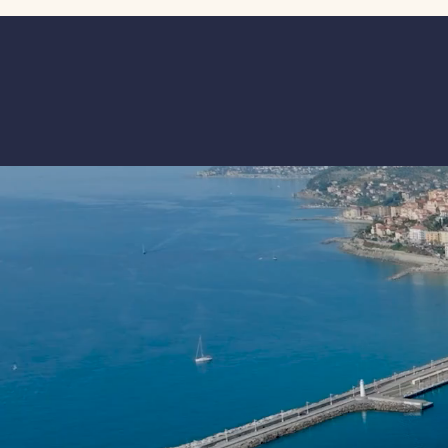
disposizione della struttura la
esperienza, la sua professionalit
dedizione al lavoro che ha lascia
segno nel porto di Imperia. A l
grazie sincero per l