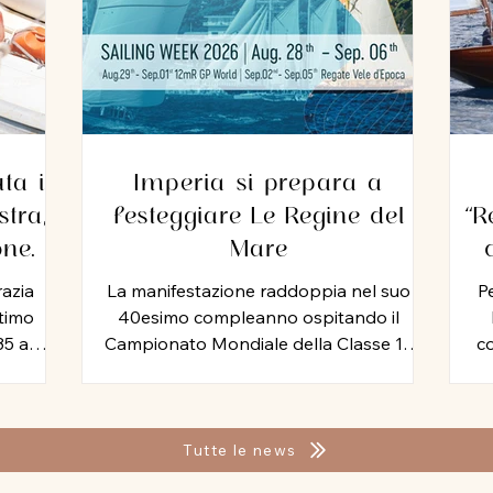
ta il
Imperia si prepara a
tra,
festeggiare Le Regine del
“R
one
Mare
zio
razia
La manifestazione raddoppia nel suo
Pe
ltimo
40esimo compleanno ospitando il
35 anni
Campionato Mondiale della Classe 12
co
seguita,
Metri Stazza Internazionale, mentre per
Mi
tromo.
le vele storiche, arriva la storia della
Yac
o ha
vela: Mauro Pelaschier padrino
Ven
imento
d’eccezione della Imperia Sailing Week
Cir
Tutte le news
endo a
2026. Tutta la tradizione, la storia e la
al