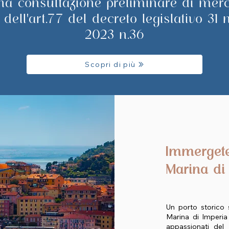
na consultazione preliminare di merc
 dell'art.77 del decreto legislativo 31
2023 n.36
Scopri di più
Immergete
Marina di
Un porto storico s
Marina di Imperia
appassionati de