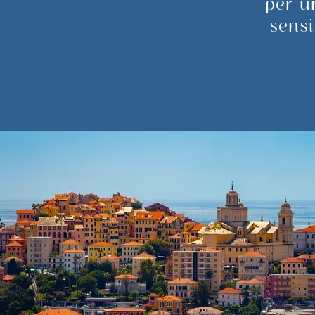
per u
sensi