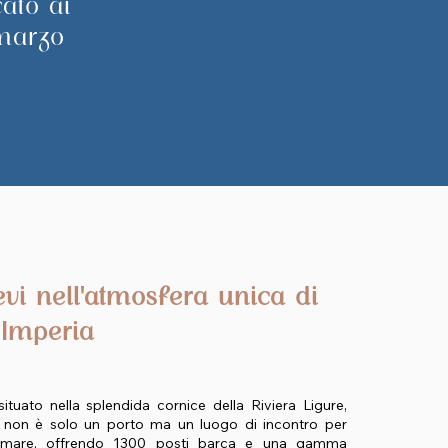
ato ai
 marzo
vi nell'atmosfera unica di
 Imperia
ituato nella splendida cornice della Riviera Ligure,
 non è solo un porto ma un luogo di incontro per
l mare, offrendo 1300 posti barca e una gamma