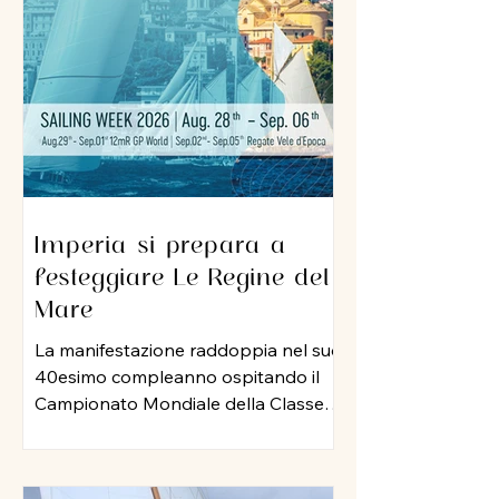
sua professionalità e una dedizione
al lavoro che ha lasciato il segno nel
porto di Imperia. A lui un grazie
sincero per l
Imperia si prepara a
festeggiare Le Regine del
Mare
La manifestazione raddoppia nel suo
40esimo compleanno ospitando il
Campionato Mondiale della Classe
12 Metri Stazza Internazionale,
mentre per le vele storiche, arriva la
storia della vela: Mauro Pelaschier