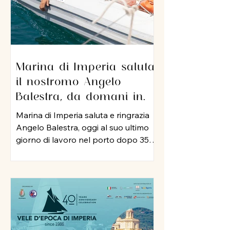
Marina di Imperia saluta
il nostromo Angelo
Balestra, da domani in
pensione dopo 35 anni di
Marina di Imperia saluta e ringrazia
servizio nel porto
Angelo Balestra, oggi al suo ultimo
giorno di lavoro nel porto dopo 35
anni di attività, iniziata nel 1991 e
proseguita, negli anni 2000, nel ruolo
di nostromo. In tutti questo tempo,
Angelo ha rappresentato un punto
di riferimento per colleghi ed
equipaggi, mettendo a disposizione
della struttura la sua esperienza, la