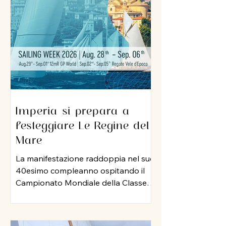
sua professionalità e una dedizione
al lavoro che ha lasciato il segno nel
porto di Imperia. A lui un grazie
sincero per l
Imperia si prepara a
festeggiare Le Regine del
Mare
La manifestazione raddoppia nel suo
40esimo compleanno ospitando il
Campionato Mondiale della Classe
12 Metri Stazza Internazionale,
mentre per le vele storiche, arriva la
storia della vela: Mauro Pelaschier