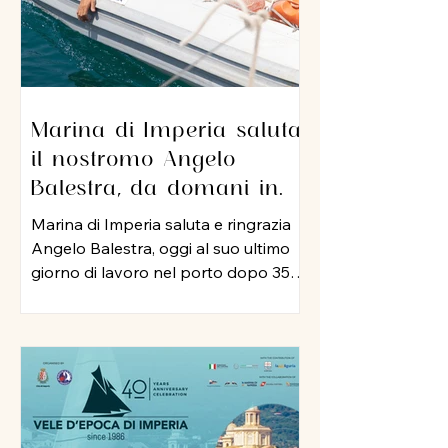
Marina di Imperia saluta
il nostromo Angelo
Balestra, da domani in
pensione dopo 35 anni di
Marina di Imperia saluta e ringrazia
servizio nel porto
Angelo Balestra, oggi al suo ultimo
giorno di lavoro nel porto dopo 35
anni di attività, iniziata nel 1991 e
proseguita, negli anni 2000, nel ruolo
di nostromo. In tutti questo tempo,
Angelo ha rappresentato un punto
di riferimento per colleghi ed
equipaggi, mettendo a disposizione
della struttura la sua esperienza, la