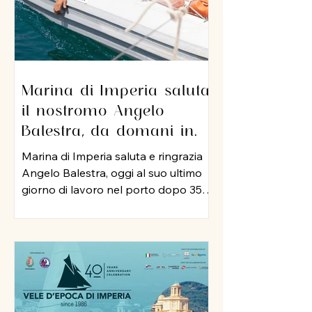
Marina di Imperia saluta
il nostromo Angelo
Balestra, da domani in
pensione dopo 35 anni di
Marina di Imperia saluta e ringrazia
servizio nel porto
Angelo Balestra, oggi al suo ultimo
giorno di lavoro nel porto dopo 35
anni di attività, iniziata nel 1991 e
proseguita, negli anni 2000, nel ruolo
di nostromo. In tutti questo tempo,
Angelo ha rappresentato un punto
di riferimento per colleghi ed
equipaggi, mettendo a disposizione
della struttura la sua esperienza, la