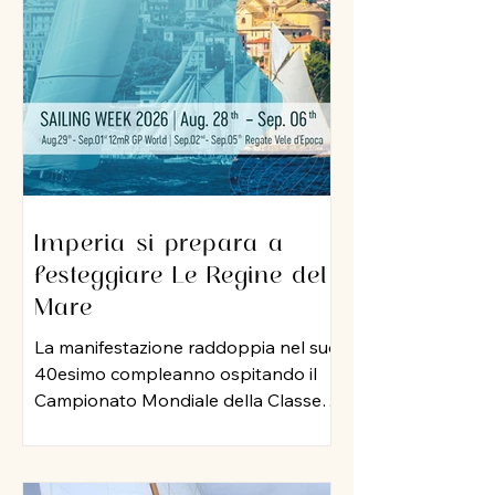
sua professionalità e una dedizione
al lavoro che ha lasciato il segno nel
porto di Imperia. A lui un grazie
sincero per l
Imperia si prepara a
festeggiare Le Regine del
Mare
La manifestazione raddoppia nel suo
40esimo compleanno ospitando il
Campionato Mondiale della Classe
12 Metri Stazza Internazionale,
mentre per le vele storiche, arriva la
storia della vela: Mauro Pelaschier