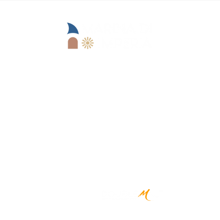
Sede operativa:
Lungomare Marinai d'Italia, 13
18100 Imperia (IM)
IM)
CREATED BY