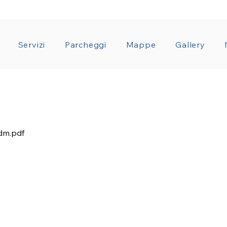
ZIONE TRASPARENTE
CONDIZIONI GENERALI CON
Servizi
Parcheggi
Mappe
Gallery
cdm.pdf