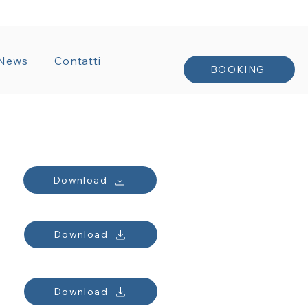
TRATTI
News
Contatti
BOOKING
Download
Download
Download