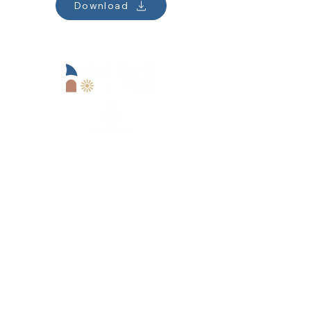
Download
Sede operativa:
Lungomare Marinai d'Italia, 13
18100 Imperia (IM)
Marina di Imperia s.r.l.
+39 0183 62679
+39 3371341351
reception@marinadiimperia.it
P.IVA
01514240082
Sede legale:
Viale Matteotti,
157 - 18100
Imperia (IM)