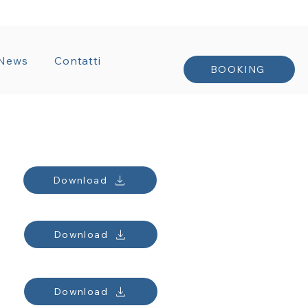
TRATTI
News
Contatti
BOOKING
Download
Download
Download