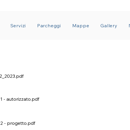
ZIONE TRASPARENTE
CONDIZIONI GENERALI CON
Servizi
Parcheggi
Mappe
Gallery
2_2023.pdf
01 - autorizzato.pdf
02 - progetto.pdf