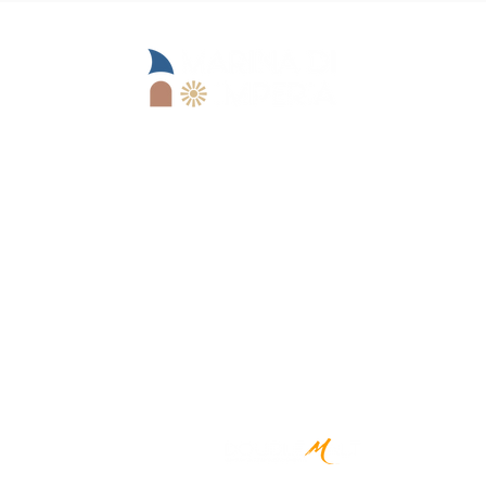
Sede operativa:
Lungomare Marinai d'Italia, 13
18100 Imperia (IM)
Sede legale:
Viale Matteotti, 157
18100 Imperia (IM)
CREATED BY