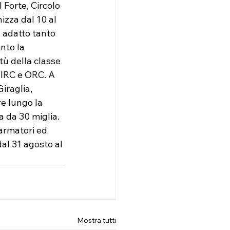
 Forte, Circolo 
izza dal 10 al 
 adatto tanto 
nto la 
tù della classe 
 IRC e ORC. A 
iraglia, 
e lungo la 
a da 30 miglia. 
armatori ed 
al 31 agosto al 
Mostra tutti