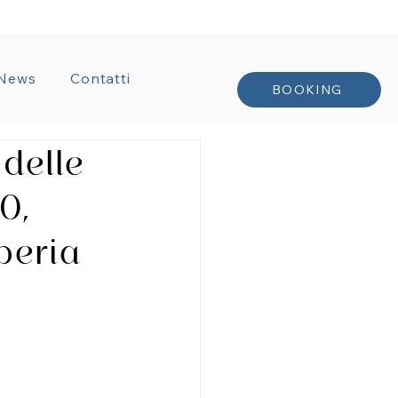
TRATTI
News
Contatti
BOOKING
 delle
0,
peria