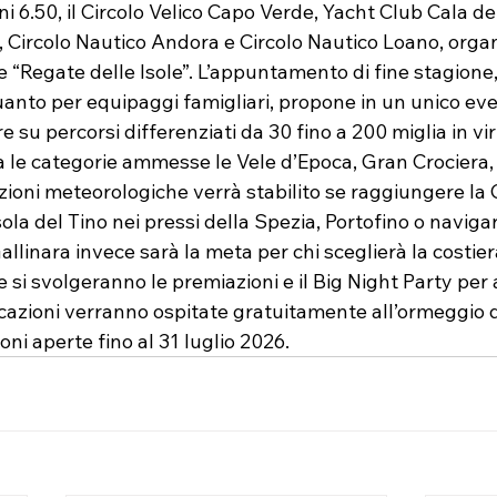
ni 6.50, il Circolo Velico Capo Verde, Yacht Club Cala del
, Circolo Nautico Andora e Circolo Nautico Loano, organ
 “Regate delle Isole”. L’appuntamento di fine stagione,
uanto per equipaggi famigliari, propone in un unico eve
re su percorsi differenziati da 30 fino a 200 miglia in vir
a le categorie ammesse le Vele d’Epoca, Gran Crociera,
ioni meteorologiche verrà stabilito se raggiungere la G
ola del Tino nei pressi della Spezia, Portofino o navigar
llinara invece sarà la meta per chi sceglierà la costier
si svolgeranno le premiazioni e il Big Night Party per 
cazioni verranno ospitate gratuitamente all’ormeggio d
oni aperte fino al 31 luglio 2026. 