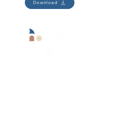
Download
Sede operativa:
Lungomare Marinai d'Italia, 13
18100 Imperia (IM)
Marina di Imperia s.r.l.
+39 0183 62679
+39 3371341351
reception@marinadiimperia.it
P.IVA
01514240082
Sede legale:
Viale Matteotti,
157 - 18100
Imperia (IM)