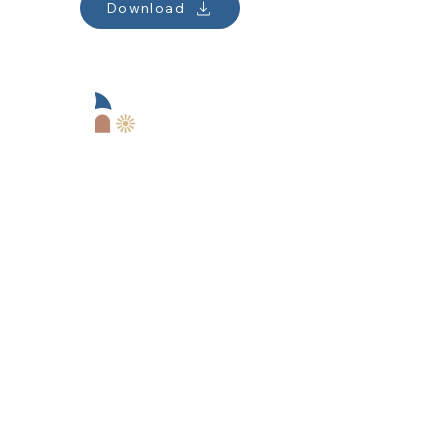
Download
Sede operativa:
Lungomare Marinai d'Italia, 13
18100 Imperia (IM)
Marina di Imperia s.r.l.
+39 0183 62679
+39 3371341351
reception@marinadiimperia.it
P.IVA
01514240082
Sede legale:
Viale Matteotti,
157 - 18100
Imperia (IM)