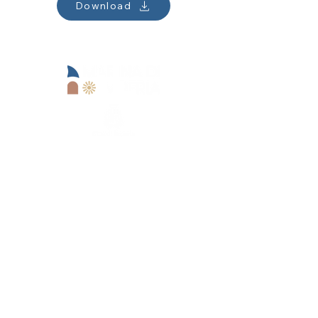
Download
Operational office:
Lungomare Marinai d'Italia, 13
18100 Imperia (IM)
Goimperia s.r.l.
+39 0183 62679
reception@marinadiimperia.it
Registered office:
Viale Matteotti,
157 - 18100
Imperia (IM)
Goimperia s.r.l.
+39 0183 62679
reception@marinadiimperia.it