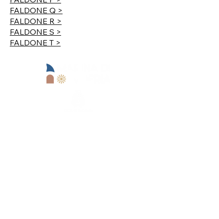
FALDONE Q >
FALDONE R >
FALDONE S >
FALDONE T >
Operational office:
Lungomare Marinai d'Italia, 13
18100 Imperia (IM)
Goimperia s.r.l.
+39 0183 62679
reception@marinadiimperia.it
Registered office:
Viale Matteotti,
157 - 18100
Imperia (IM)
Goimperia s.r.l.