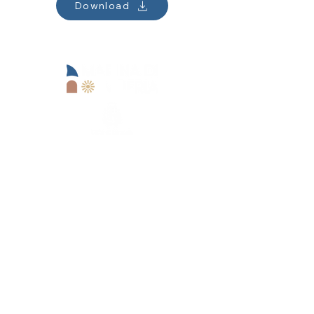
Download
Operational office:
Lungomare Marinai d'Italia, 13
18100 Imperia (IM)
Goimperia s.r.l.
+39 0183 62679
reception@marinadiimperia.it
Registered office:
Viale Matteotti,
157 - 18100
Imperia (IM)
Goimperia s.r.l.
+39 0183 62679
reception@marinadiimperia.it