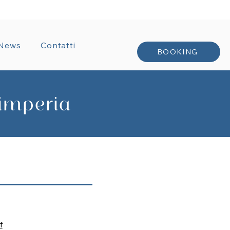
TRATTI
News
Contatti
BOOKING
 imperia
f