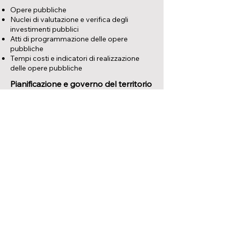
Opere pubbliche
Nuclei di valutazione e verifica degli
investimenti pubblici
Atti di programmazione delle opere
pubbliche
Tempi costi e indicatori di realizzazione
delle opere pubbliche
Pianificazione e governo del territorio
Informazioni ambientali
Interventi straordinari e di
emergenza
Altri contenuti
Altri contenuti
Prevenzione della corruzione
Segnalazione illeciti – Whistleblowing
Accesso civico
Accessibilità e Catalogo dei dati, metadati
e banche dati
Dati ulteriori